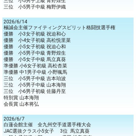
三位 小5男子上級 青野煌生
三位 小5男子中級 梅野伊織
2026/6/14
極誠会主催ファイティングスピリット格闘技選手権
優勝 小3女子初級 祝迫和心
優勝 小4女子初級 高松悦里菜
優勝 小5女子初級 祝迫心和
優勝 小5男子中級 青野煌生
優勝 小5女子中級 馬立真葵
準優勝 小6女子初級 高松杏菜
準優勝 中1男子中級 小野颯馬
三位 小5男子中級 吉本珀波
三位 小5男子中級 山本海翔
三位 小6男子初級 佐藤丹至
特別賞 山本海翔
会長賞 山本将弘
2026/6/7
白蓮会館主催 全九州空手道選手権大会
JAC選抜クラス小5女子 3位 馬立真葵