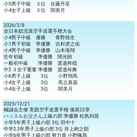
小5男子中級 ３位 佐藤丹至
小4女子上級 ３位 関美月
2026/3/8
全日本総流派空手道選手権大会
小4男子中級 優勝 青野煌生
小1男子初級 準優勝 吉村虎之佑
小4男子中級 準優勝 山本海翔
壮年初級 準優勝 関光顕
一般初中級 準優勝 渡邉羚穏
中2.３女子重量 準優勝 渡邉玲舞
小6男子上級 3位 小野翔馬
小4女子上級 3位 馬立真葵
小4女子上級 3位 関美月
2025/12/21
極誠会主催 実践空手道選手権 魂第22章
ハッスルお父さん上級の部 準優勝 松島則晃
小学5年男子上級の部 3位 田中十
中学2.3年男子上級の部 3位 井上絢之朗
小学6年男子上級の部 努力賞 小野颯馬