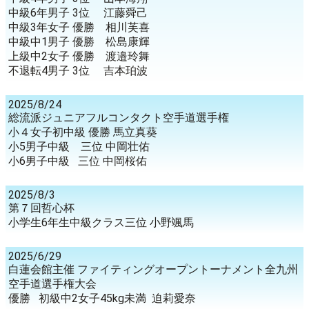
中級6年男子 3位 江藤舜己
中級3年女子 優勝 相川芙喜
中級中1男子 優勝 松島康輝
上級中2女子 優勝 渡邉玲舞
不退転4男子 3位 吉本珀波
2025/8/24
総流派ジュニアフルコンタクト空手道選手権
小４女子初中級 優勝 馬立真葵
小5男子中級 三位 中岡壮佑
小6男子中級 三位 中岡桜佑
2025/8/3
第７回哲心杯
小学生6年生中級クラス三位 小野颯馬
2025/6/29
白蓮会館主催 ファイティングオープントーナメント全九州
空手道選手権大会
優勝 初級中2女子45kg未満 迫莉愛奈