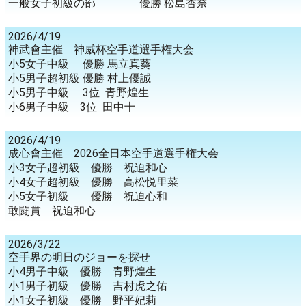
一般女子初級の部 優勝 松島杏奈
2026/4/19
神武會主催 神威杯空手道選手権大会
小5女子中級 優勝 馬立真葵
小5男子超初級 優勝 村上優誠
小5男子中級 3位 青野煌生
小6男子中級 3位 田中十
2026/4/19
成心會主催 2026全日本空手道選手権大会
小3女子超初級 優勝 祝迫和心
小4女子超初級 優勝 高松悦里菜
小5女子初級 優勝 祝迫心和
敢闘賞 祝迫和心
2026/3/22
空手界の明日のジョーを探せ
小4男子中級 優勝 青野煌生
小1男子初級 優勝 吉村虎之佑
小1女子初級 優勝 野平妃莉