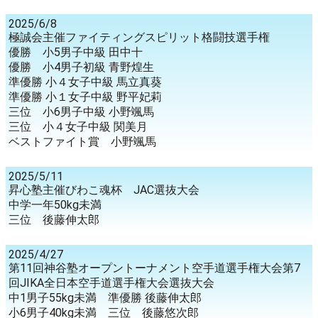
2025/6/8
極誠会主催ファイティングスピリット格闘技選手権
優勝 小5男子中級 田中十
優勝 小4男子初級 青野煌生
準優勝 小４女子中級 馬立真葵
準優勝 小１女子中級 野平妃莉
三位 小6男子中級 小野颯馬
三位 小４女子中級 関美月
ベストファイト賞 小野颯馬
2025/5/11
昇心塾主催びわこ魂杯 JAC選抜大会
中学一年50kg未満
三位 後藤伸太郎
2025/4/27
第11回神谷塾オープントーナメント空手道選手権大会第7
回JIKA全日本空手道選手権大会選抜大会
中1男子55kg未満 準優勝 後藤伸太郎
小6男子40kg未満 三位 後藤悠次郎