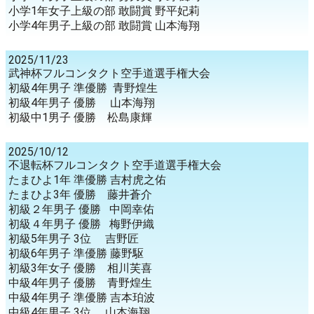
小学1年女子上級の部 敢闘賞 野平妃莉
小学4年男子上級の部 敢闘賞 山本海翔
2025/11/23
武神杯フルコンタクト空手道選手権大会
初級4年男子 準優勝 青野煌生
初級4年男子 優勝 山本海翔
初級中1男子 優勝 松島康輝
2025/10/12
不退転杯フルコンタクト空手道選手権大会
たまひよ1年 準優勝 吉村虎之佑
たまひよ3年 優勝 藤井蒼介
初級２年男子 優勝 中岡幸佑
初級４年男子 優勝 梅野伊織
初級5年男子 3位 吉野匠
初級6年男子 準優勝 藤野駆
初級3年女子 優勝 相川芙喜
中級4年男子 優勝 青野煌生
中級4年男子 準優勝 吉本珀波
中級4年男子 3位 山本海翔